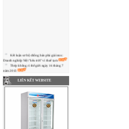
Kết luận sơ bộ chống bán phá giá inox:
Doanh nghiệp Việt "kêu trời" vì thuế tạm
Thép không rỉ thế giới ngày 16 tháng 7
năm 2013
Giá thép không gỉ xuất khẩu TQ trượt giảm
kể từ giữa tháng 5 (12/06/2013)
LIÊN KẾT WEBSITE
Cần ưu đãi hơn cho ngành cơ khí
Bảng tin Giá Thép không rỉ thế giới tháng
5/2013
Yusco hạ giá thép không gỉ trong nước
tháng 5
Cần đề án quốc gia về doanh nghiệp