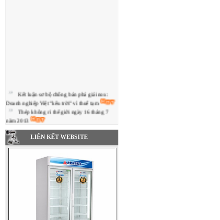
Kết luận sơ bộ chống bán phá giá inox:
Doanh nghiệp Việt "kêu trời" vì thuế tạm
Thép không rỉ thế giới ngày 16 tháng 7
năm 2013
Giá thép không gỉ xuất khẩu TQ trượt giảm
kể từ giữa tháng 5 (12/06/2013)
LIÊN KẾT WEBSITE
Cần ưu đãi hơn cho ngành cơ khí
Bảng tin Giá Thép không rỉ thế giới tháng
5/2013
Yusco hạ giá thép không gỉ trong nước
tháng 5
Cần đề án quốc gia về doanh nghiệp