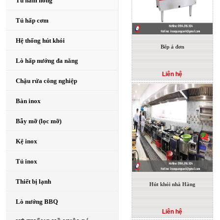
Tủ hâm nóng
Tủ hấp cơm
Hệ thống hút khói
Bếp á đơn
Lò hấp nướng đa năng
Liên hệ
Chậu rửa công nghiệp
Bàn inox
Bẫy mỡ (lọc mỡ)
Kệ inox
Tủ inox
Thiết bị lạnh
Hút khói nhà Hàng
Lò nướng BBQ
Liên hệ