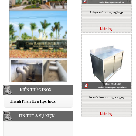
Chậu rửa công nghiệp
Liên hệ
KIẾN THỨC INOX
Tủ cửa lùa 2 tầng có gáy
Thành Phần Hóa Học Inox
Liên hệ
TIN TỨC & SỰ KIỆN